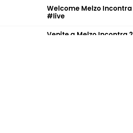
Welcome Melzo Incontra
#live
Venite a Melzo Incontra 
Terapia cellulare e genet
medicina?
Terra, pianeta in movim
L'intelligenza artificial