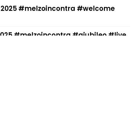
 2025 #melzoincontra #welcome
2025 #melzoincontra #giubileo #live
ica: la frontiera per una nuova
ento
e: stesso pianeta, un mondo diverso