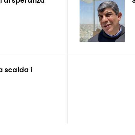
li di speranza
a scalda i