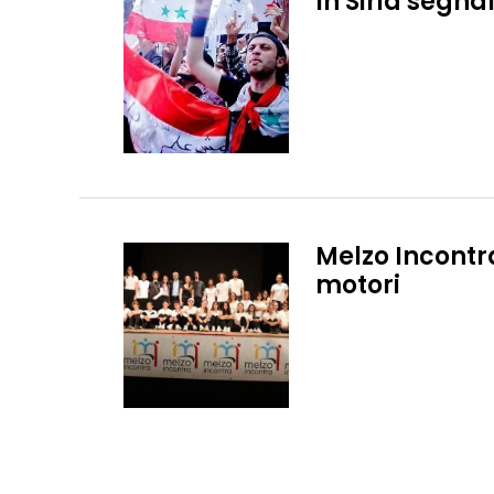
In Siria segna
Melzo Incontr
motori