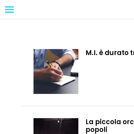
M.I. è durato 
La piccola or
popoli